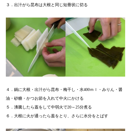
３．出汁がら昆布は大根と同じ短冊状に切る
４．鍋に大根・出汁がら昆布・梅干し・水400ｍｌ・みりん・醤
油・砂糖・かつお節を入れて中火にかける
５．沸騰したら蓋をして中弱火で20～25分煮る
６．大根に火が通ったら蓋をとり、さらに水分をとばす