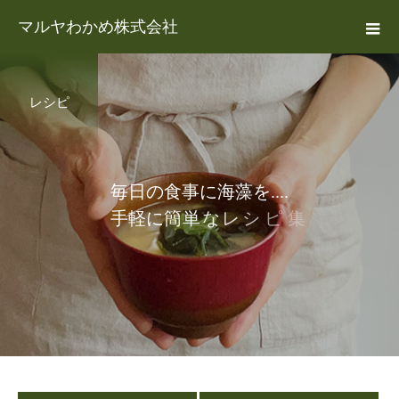
マルヤわかめ株式会社
レシピ
毎
日
の
食
事
に
海
藻
を
.
.
.
.
手
軽
に
簡
単
な
レ
シ
ピ
集