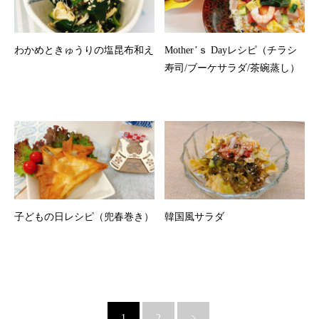
わかめときゅうりの塩昆布和え
Mother’ｓ Dayレシピ（チラシ
寿司/ブーケサラダ/茶碗蒸し）
子どもの日レシピ（兜春巻き）
韓国風サラダ
1
2