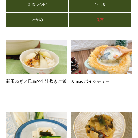
新着レシピ
ひじき
わかめ
昆布
新玉ねぎと昆布の出汁炊きご飯
X’mas パイシチュー