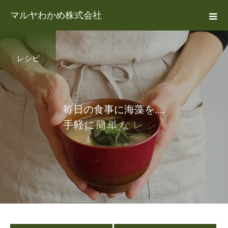
マルヤわかめ株式会社
レシピ
毎
日
の
食
事
に
海
藻
を
.
.
.
.
手
軽
に
簡
単
な
レ
シ
ピ
集