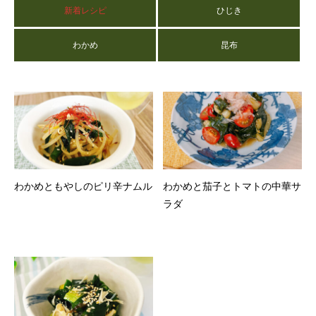
新着レシピ
ひじき
わかめ
昆布
わかめともやしのピリ辛ナムル
わかめと茄子とトマトの中華サ
ラダ